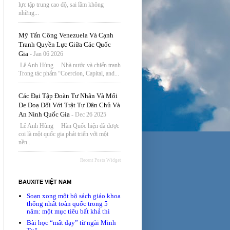
lực tập trung cao độ, sai lầm không
những...
Mỹ Tấn Công Venezuela Và Cạnh
Tranh Quyền Lực Giữa Các Quốc
Gia
- Jan 06 2026
Lê Anh Hùng Nhà nước và chiến tranh
Trong tác phẩm “Coercion, Capital, and...
Các Đại Tập Đoàn Tư Nhân Và Mối
Đe Doạ Đối Với Trật Tự Dân Chủ Và
An Ninh Quốc Gia
- Dec 26 2025
Lê Anh Hùng Hàn Quốc hiện đã được
coi là một quốc gia phát triển với một
nền...
Recent Posts Widget
BAUXITE VIỆT NAM
Soạn xong một bộ sách giáo khoa
thống nhất toàn quốc trong 5
năm: một mục tiêu bất khả thi
Bài học “mất dạy” từ ngài Minh