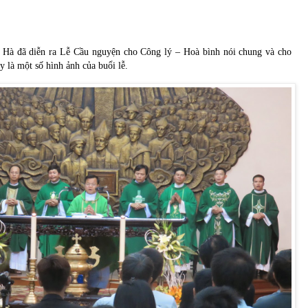
 Hà đã diễn ra Lễ Cầu nguyện cho Công lý – Hoà bình nói chung và cho
là một số hình ảnh của buổi lễ.