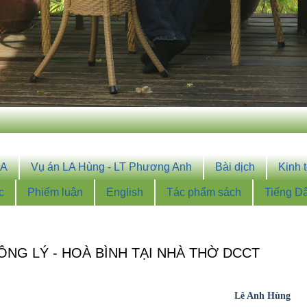
OA
Vụ án LA Hùng - LT Phương Anh
Bài dịch
Kinh 
c
Phiếm luận
English
Tác phẩm sách
Tiếng D
NG LÝ - HOÀ BÌNH TẠI NHÀ THỜ DCCT
Lê Anh Hùng