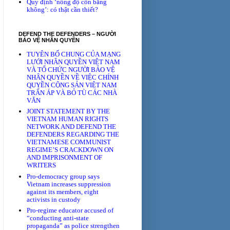
Quy định ‘nồng độ cồn bằng
không’: có thật cần thiết?
DEFEND THE DEFENDERS – NGƯỜI
BẢO VỆ NHÂN QUYỀN
TUYÊN BỐ CHUNG CỦA MẠNG
LƯỚI NHÂN QUYỀN VIỆT NAM
VÀ TỔ CHỨC NGƯỜI BẢO VỆ
NHÂN QUYỀN VỀ VIỆC CHÍNH
QUYỀN CỘNG SẢN VIỆT NAM
TRẤN ÁP VÀ BỎ TÙ CÁC NHÀ
VĂN
JOINT STATEMENT BY THE
VIETNAM HUMAN RIGHTS
NETWORK AND DEFEND THE
DEFENDERS REGARDING THE
VIETNAMESE COMMUNIST
REGIME’S CRACKDOWN ON
AND IMPRISONMENT OF
WRITERS
Pro-democracy group says
Vietnam increases suppression
against its members, eight
activists in custody
Pro-regime educator accused of
“conducting anti-state
propaganda” as police strengthen