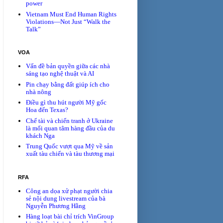
power
Vietnam Must End Human Rights
Violations—Not Just “Walk the
Talk”
VOA
Vấn đề bản quyền giữa các nhà
sáng tạo nghệ thuật và AI
Pin chạy bằng đất giúp ích cho
nhà nông
Điều gì thu hút người Mỹ gốc
Hoa đến Texas?
Chế tài và chiến tranh ở Ukraine
là mối quan tâm hàng đầu của du
khách Nga
Trung Quốc vượt qua Mỹ về sản
xuất tàu chiến và tàu thương mại
RFA
Công an dọa xử phạt người chia
sẻ nội dung livestream của bà
Nguyễn Phương Hằng
Hàng loạt bài chỉ trích VinGroup