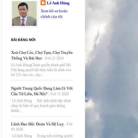
Lê Anh Hùng
Xem hồ sơ hoàn
chỉnh của tôi
BÀI ĐĂNG MỚI
Xoá Chợ Cóc, Chợ Tạm, Chợ Truyền
Thống Và Bài Học
- Feb 25 2026
Lê Anh HùngChính quyền thành phố Hà
Nội đang quyết liệt thực hiện lộ trình xóa
bỏ 231 chợ cóc, chợ...
Người Trung Quốc Đang Làm Gì Với
Cầu Tứ Liên, Hà Nội?
- Feb 11 2026
Lê Anh Hùng Bức ảnh dưới đây được
chụp từ bản vẽ quy hoạch giao thông
thành...
Lãnh Đạo Độc Đoán Và Hệ Luỵ
- Feb
03 2026
Lê Anh Hùng Trong môi trường quyền