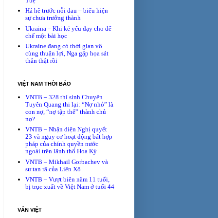
Tuệ
Hả hê trước nỗi đau – biểu hiện
sự chưa trưởng thành
Ukraina – Khi kẻ yếu dạy cho đế
chế một bài học
Ukraine đang có thời gian vô
cùng thuận lợi, Nga gặp họa sát
thân thật rồi
VIỆT NAM THỜI BÁO
VNTB – 328 thí sinh Chuyên
Tuyên Quang thi lại: “Nợ nhỏ” là
con nợ, “nợ tập thể” thành chủ
nợ?
VNTB – Nhận diện Nghị quyết
23 và nguy cơ hoạt động bất hợp
pháp của chính quyền nước
ngoài trên lãnh thổ Hoa Kỳ
VNTB – Mikhail Gorbachev và
sự tan rã của Liên Xô
VNTB – Vượt biên năm 11 tuổi,
bị trục xuất về Việt Nam ở tuổi 44
VĂN VIỆT