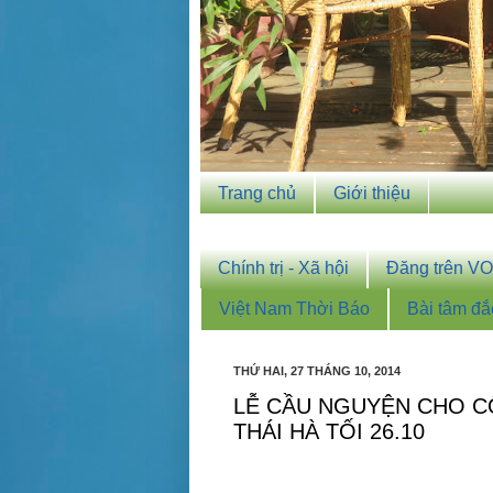
Trang chủ
Giới thiệu
Chính trị - Xã hội
Đăng trên V
Việt Nam Thời Báo
Bài tâm đắ
THỨ HAI, 27 THÁNG 10, 2014
LỄ CẦU NGUYỆN CHO CÔ
THÁI HÀ TỐI 26.10