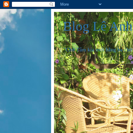
Blog Lê An
"Chữ Tâm kia mới bằng ba chữ