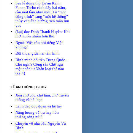
Sau lễ động thổ Dự án Kênh
Funan Techo cách đây hai năm,
cần một tầm nhìn mới: Từ “một
công trình” sang “một hệ thống”
thủy văn ảnh hưởng trên toàn lưu
vực
(Lại) đọc Đinh Thanh Huyền: Khi
thơ muốn nhiều hơn thơ
Người Việt còn nói tiếng Việt
không?
Đối thoại giữa hai tấm hình
Bình minh đỏ trên Trung Quốc –
Chủ nghĩa Cộng sản Chế ngự
một phần tư Nhân loại thế nào
(kỳ 4)
LÊ ANH HÙNG | BLOG
Xoá chợ cóc, chợ tạm, chợ truyền
thống và bài học
Lãnh đạo độc đoán và hệ luỵ
Năng lượng vũ trụ hay hồn
thiêng sông núi?
Chuyện về nhà báo Nguyễn Vũ
Bình