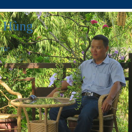
h Hùng
 Tài"