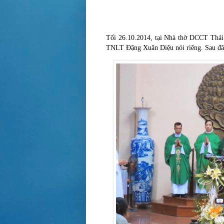
Tối 26.10.2014, tại Nhà thờ DCCT Thái
TNLT Đặng Xuân Diệu nói riêng. Sau đây 