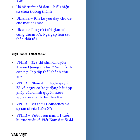
Tuệ
Hả hê trước nỗi đau – biểu hiện
sự chưa trưởng thành
Ukraina – Khi kẻ yếu dạy cho đế
chế một bài học
Ukraine đang có thời gian vô
cùng thuận lợi, Nga gặp họa sát
thân thật rồi
VIỆT NAM THỜI BÁO
VNTB – 328 thí sinh Chuyên
Tuyên Quang thi lại: “Nợ nhỏ” là
con nợ, “nợ tập thể” thành chủ
nợ?
VNTB – Nhận diện Nghị quyết
23 và nguy cơ hoạt động bất hợp
pháp của chính quyền nước
ngoài trên lãnh thổ Hoa Kỳ
VNTB – Mikhail Gorbachev và
sự tan rã của Liên Xô
VNTB – Vượt biên năm 11 tuổi,
bị trục xuất về Việt Nam ở tuổi 44
VĂN VIỆT