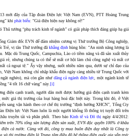
 2013 mới đây của Tập đoàn Điện lực Việt Nam (EVN), PTT Hoàng
Trung
òng”
khi
phát biểu
: “Giá điện hiện nay không rẻ!”
hó Thủ tướng “phụ trách kinh tế ngành” có giải pháp thích đáng giúp hạ giá
í Tổng Giám đốc EVN để đảm nhiệm cương vị Thứ trưởng Bộ Công nghiệp,
ổi Trẻ, vị tân Thứ trưởng
đã
khẳng định
hùng hồn: “An ninh năng lượng là
đầu. Mặc dù Trung Quốc, Campuchia, Lào có tiềm năng và đã sản xuất thủy
 giá rẻ, nhưng chúng ta có thể sẽ mất cơ hội làm chủ công nghệ và mất cơ
mất cả ngoại tệ.” Ấy vậy nhưng, suốt nhiều năm qua, dưới sự chỉ đạo của
m, Việt Nam không chỉ nhập khẩu điện ngày càng nhiều từ Trung Quốc với
 ngặt nghèo), mà còn gần như
dâng cả ngành điện lực
, một ngành kinh tế
iềng “4 tốt 16 chữ vàng” này
.
[i]
rường điện cạnh tranh, người dân mới được hưởng giá điện cạnh tranh kèm
mức giá thị trường của loại hàng hoá đặc biệt này. Trong khi đó, ở Việt
uyển sang vận hành theo cơ chế thị trường “định hướng XHCN”, Tổng Cty
n Điện lực Việt Nam luôn là một người khổng lồ thống trị tuyệt đối trên
 khâu truyền tải và phân phối. Theo báo
Kinh tế và Đô thị
ngày 4/4/2012:
hiếm trên 70% tổng sản lượng điện sản xuất, EVN độc quyền 100% ở khâu
 điện cả nước. Cùng với đó, công ty mua buôn điện duy nhất là Công ty
 và thị trường điện là Trung tâm điều độ hệ thống điện quốc gia vẫn trực