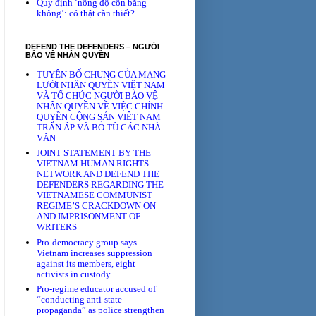
Quy định ‘nồng độ cồn bằng
không’: có thật cần thiết?
DEFEND THE DEFENDERS – NGƯỜI
BẢO VỆ NHÂN QUYỀN
TUYÊN BỐ CHUNG CỦA MẠNG
LƯỚI NHÂN QUYỀN VIỆT NAM
VÀ TỔ CHỨC NGƯỜI BẢO VỆ
NHÂN QUYỀN VỀ VIỆC CHÍNH
QUYỀN CỘNG SẢN VIỆT NAM
TRẤN ÁP VÀ BỎ TÙ CÁC NHÀ
VĂN
JOINT STATEMENT BY THE
VIETNAM HUMAN RIGHTS
NETWORK AND DEFEND THE
DEFENDERS REGARDING THE
VIETNAMESE COMMUNIST
REGIME’S CRACKDOWN ON
AND IMPRISONMENT OF
WRITERS
Pro-democracy group says
Vietnam increases suppression
against its members, eight
activists in custody
Pro-regime educator accused of
“conducting anti-state
propaganda” as police strengthen