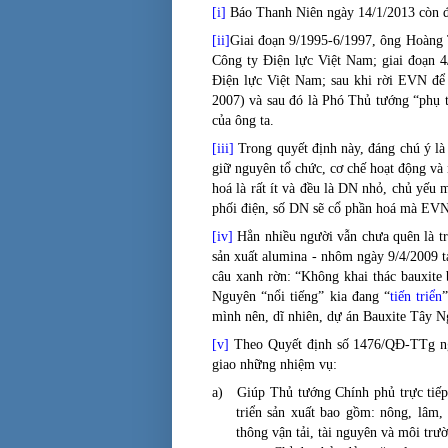
[i]
Báo Thanh Niên ngày 14/1/2013 còn đ
[ii]
Giai đoạn 9/1995-6/1997, ông Hoàng 
Công ty Điện lực Việt Nam; giai đoạn 
Điện lực Việt Nam; sau khi rời EVN đ
2007) và sau đó là Phó Thủ tướng “phụ 
của ông ta.
[iii]
Trong quyết định này, đáng chú ý là
giữ nguyên tổ chức, cơ chế hoạt động và
hoá là rất ít và đều là DN nhỏ, chủ yếu 
phối điện, số DN sẽ cổ phần hoá mà EVN 
[iv]
Hẳn nhiều người vẫn chưa quên là tro
sản xuất alumina - nhôm ngày 9/4/2009 
câu xanh rờn: “Không khai thác bauxite 
Nguyên “nổi tiếng” kia đang “
tiến triển
mình nên, dĩ nhiên, dự án Bauxite Tây N
[v]
Theo Quyết định số
1476/QĐ-TTg ng
giao những nhiệm vụ:
a)
Giúp Thủ tướng Chính phủ trực tiếp 
triển sản xuất bao gồm: nông, lâm,
thông vận tải, tài nguyên và môi trư