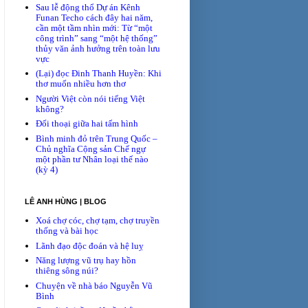
Sau lễ động thổ Dự án Kênh
Funan Techo cách đây hai năm,
cần một tầm nhìn mới: Từ “một
công trình” sang “một hệ thống”
thủy văn ảnh hưởng trên toàn lưu
vực
(Lại) đọc Đinh Thanh Huyền: Khi
thơ muốn nhiều hơn thơ
Người Việt còn nói tiếng Việt
không?
Đối thoại giữa hai tấm hình
Bình minh đỏ trên Trung Quốc –
Chủ nghĩa Cộng sản Chế ngự
một phần tư Nhân loại thế nào
(kỳ 4)
LÊ ANH HÙNG | BLOG
Xoá chợ cóc, chợ tạm, chợ truyền
thống và bài học
Lãnh đạo độc đoán và hệ luỵ
Năng lượng vũ trụ hay hồn
thiêng sông núi?
Chuyện về nhà báo Nguyễn Vũ
Bình