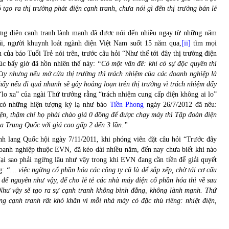
 tạo ra thị trường phát điện cạnh tranh, chưa nói gì đến thị trường bán lẻ
ường điện cạnh tranh lành mạnh đã được nói đến nhiều ngay từ những năm
i, người khuynh loát ngành điện Việt Nam suốt 15 năm qua,
[ii]
tìm mọi
 của báo Tuổi Trẻ nói trên, trước câu hỏi “Như thế tới đây thị trường điện
úc bấy giờ đã hồn nhiên thế này:
“Có một vấn đề: khi có sự độc quyền thì
Cty nhưng nếu mở cửa thị trường thì trách nhiệm của các doanh nghiệp là
ấy nếu đi quá nhanh sẽ gây hoảng loạn trên thị trường vì trách nhiệm đấy
“lo xa” của ngài Thứ trưởng rằng “trách nhiệm cung cấp điện không ai lo”
 có những hiện tượng kỳ lạ như báo
Tiền Phong
ngày 26/7/2012 đã nêu:
iện, thậm chí họ phải chào giá 0 đồng để được chạy máy thì Tập đoàn điện
ủa Trung Quốc với giá cao gấp 2 đến 3 lần.”
nh lang Quốc hội ngày 7/11/2011, khi phóng viên đặt câu hỏi “Trước đây
anh nghiệp thuộc EVN, đã kéo dài nhiều năm, đến nay chưa biết khi nào
Tại sao phải ngừng lâu như vậy trong khi EVN đang cần tiền để giải quyết
g:
“… việc ngừng cổ phần hóa các công ty cũ là để sắp xếp, chờ tái cơ cấu
 để nguyên như vậy, để cho lẻ tẻ các nhà máy điện cổ phần hóa thì về sau
. Như vậy sẽ tạo ra sự cạnh tranh không bình đẳng, không lành mạnh. Thứ
ng cạnh tranh rất khó khăn vì mỗi nhà máy có đặc thù riêng: nhiệt điện,