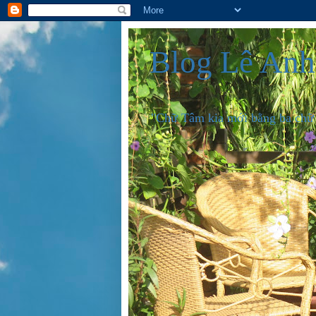
Blog Lê An
"Chữ Tâm kia mới bằng ba chữ