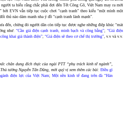
 người ta hiểu rằng chắc phải đợi đến Tết Công Gô, Việt Nam may ra mới
nh” bởi EVN vẫn tiếp tục cuộc chơi “cạnh tranh” theo kiểu “một mình một
ỳ đối thủ nào dám manh nha ý đồ “cạnh tranh lành mạnh”.
ưa đến, chừng đó người dân còn tiếp tục được nghe những điệp khúc “mát
ướng như:
“Cần giá điện cạnh tranh, minh bạch và công bằng”
;
“Giá điện
 công khai giá thành điện”
;
“Giá điện sẽ theo cơ chế thị trường”
, v.v và v.v.
bức chân dung đích thực của ngài PTT “phụ trách kinh tế ngành”,
a Thủ tướng Nguyễn Tấn Dũng, mời quý vị xem thêm các bài:
Điều gì
ngành điện lực của Việt Nam
;
Một nền kinh tế đang trên đà “Hán