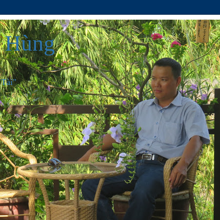
h Hùng
 Tài"