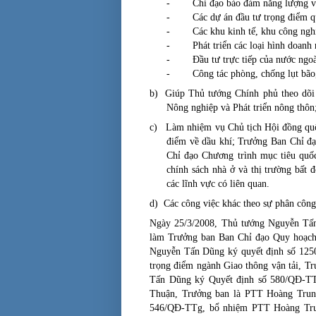
-
Chỉ đạo bảo đảm năng lượng và
-
Các dự án đầu tư trọng điểm q
-
Các khu kinh tế, khu công ngh
-
Phát triển các loại hình doanh 
-
Đầu tư trực tiếp của nước ngo
-
Công tác phòng, chống lụt bão
b)
Giúp Thủ tướng Chính phủ theo dõi
Nông nghiệp và Phát triển nông thôn
c)
Làm nhiệm vụ Chủ tịch Hội đồng quố
điểm về dầu khí; Trưởng Ban Chỉ đạ
Chỉ đạo Chương trình mục tiêu quố
chính sách nhà ở và thị trường bất 
các lĩnh vực có liên quan.
d)
Các công việc khác theo sự phân côn
Ngày 25/3/2008, Thủ tướng Nguyễn Tấ
làm Trưởng ban Ban Chỉ đạo Quy hoạch
Nguyễn Tấn Dũng ký quyết định số 125
trọng điểm ngành Giao thông vận tải,
Tr
Tấn Dũng ký Quyết định
số 580/QĐ-TT
Thuận, Trưởng ban là PTT Hoàng Trun
546/QĐ-TTg, bổ nhiệm PTT
Hoàng Tru