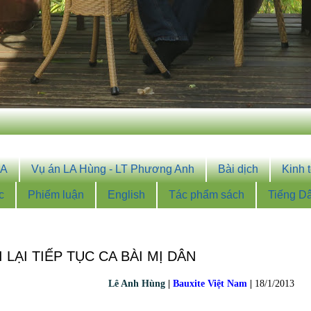
OA
Vụ án LA Hùng - LT Phương Anh
Bài dịch
Kinh 
c
Phiếm luận
English
Tác phẩm sách
Tiếng D
LẠI TIẾP TỤC CA BÀI MỊ DÂN
Lê Anh Hùng
|
Bauxite Việt Nam
|
18/1/2013