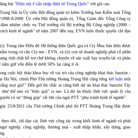
ăng bài “
Điện nội ế vẫn nhập điện từ Trung Quốc
” với giá cao.
Trung Hải là Ủy viên Hội đồng quản trị kiêm Trưởng ban Kiểm soát Tổng
4/1998-8/2000: Ủy viên Hội đồng quản trị, Tổng Giám đốc Tổng Công ty
ể đảm nhiệm chức vụ Thứ trưởng rồi Bộ trưởng Bộ Công nghiệp (2000 –
trách kinh tế ngành” từ năm 2007 đến nay, EVN luôn thuộc quyền chỉ đạo
 (i) Trung tâm Điều độ Hệ thống điện Quốc gia và Cty Mua bán điện được
 nằm trong cơ cấu Cty mẹ - EVN, và (ii) con số doanh nghiệp phải cổ phần
mang tính chất hỗ trợ chứ không chuyên về sản xuất hay truyền tải và phân
nắm giữ vốn điều lệ dưới 50% lại càng ít ỏi.
ng cuộc hội thảo khoa học về vai trò của công nghiệp khai thác bauxite -
tại Hà Nội, chính Phó Thủ tướng Hoàng Trung Hải cũng từng
kết luận
một
bằng mọi giá!” Đến giờ thì chắc ai cũng biết dự án khai thác bauxite Tây
” như thế nào và “hiệu quả” ra sao. Là dự án thuộc lĩnh vực quản lý của
guyên có sự “đóng góp” rất lớn của ngài PTT “phụ tránh kinh tế ngành”.
ày 25/8/2011 của Thủ tướng Chính phủ thì PTT Hoàng Trung Hải được
theo dõi, chỉ đạo các lĩnh vực công tác trong khối kinh tế ngành và phát
 ngư nghiệp, công nghiệp, thương mại - xuất nhập khẩu, xây dựng, giao
ờng.