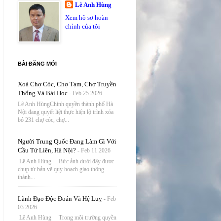
Lê Anh Hùng
Xem hồ sơ hoàn
chỉnh của tôi
BÀI ĐĂNG MỚI
Xoá Chợ Cóc, Chợ Tạm, Chợ Truyền
Thống Và Bài Học
- Feb 25 2026
Lê Anh HùngChính quyền thành phố Hà
Nội đang quyết liệt thực hiện lộ trình xóa
bỏ 231 chợ cóc, chợ...
Người Trung Quốc Đang Làm Gì Với
Cầu Tứ Liên, Hà Nội?
- Feb 11 2026
Lê Anh Hùng Bức ảnh dưới đây được
chụp từ bản vẽ quy hoạch giao thông
thành...
Lãnh Đạo Độc Đoán Và Hệ Luỵ
- Feb
03 2026
Lê Anh Hùng Trong môi trường quyền