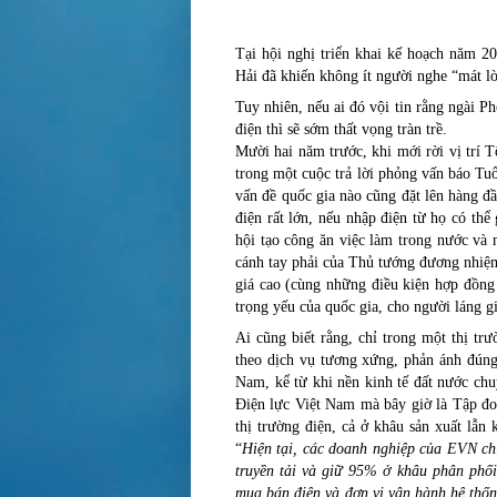
Tại hội nghị triển khai kế hoạch năm
Hải đã
khiến không ít người
nghe “mát l
Tuy nhiên, nếu ai đó vội tin rằng ngài P
điện thì sẽ sớm thất vọng tràn trề.
Mười hai năm trước, khi mới rời vị tr
trong một cuộc trả lời phỏng vấn báo Tu
vấn đề quốc gia nào cũng đặt lên hàng 
điện rất lớn, nếu nhập điện từ họ có thể
hội tạo công ăn việc làm trong nước và 
cánh tay phải của Thủ tướng đương nhiệ
giá
cao
(
cùng
những điều kiện hợp đồng
trọng yếu của quốc gia, cho
người láng g
Ai cũng biết rằng, chỉ trong một thị t
theo dịch vụ tương xứng, phản ánh đúng 
Nam, kể từ khi nền kinh tế đất nước ch
Điện lực Việt Nam mà bây giờ là Tập đoà
thị trường điện, cả ở khâu sản xuất lẫn
“
Hiện tại, các doanh nghiệp của EVN c
truyền tải và giữ 95% ở khâu phân phối
mua bán điện và đơn vị vận hành hệ thống