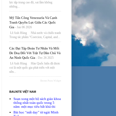
lực tập trung cao độ, sai lầm không
những...
Mỹ Tấn Công Venezuela Và Cạnh
Tranh Quyền Lực Giữa Các Quốc
Gia
- Jan 06 2026
Lê Anh Hùng Nhà nước và chiến tranh
Trong tác phẩm “Coercion, Capital, and...
Các Đại Tập Đoàn Tư Nhân Và Mối
Đe Doạ Đối Với Trật Tự Dân Chủ Và
An Ninh Quốc Gia
- Dec 26 2025
Lê Anh Hùng Hàn Quốc hiện đã được
coi là một quốc gia phát triển với một
nền...
Recent Posts Widget
BAUXITE VIỆT NAM
Soạn xong một bộ sách giáo khoa
thống nhất toàn quốc trong 5
năm: một mục tiêu bất khả thi
Bài học “mất dạy” từ ngài Minh