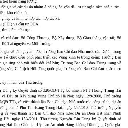
 tiết kiệm năng lượng.
uốc gia và các dự án nhóm A có nguồn vốn đầu tư từ ngân sách nhà nước.
iệp, khu chế xuất.
nghiệp và kinh tế hợp tác, hợp tác xã.
ài (FDI) và đầu tư ODA.
, tìm kiếm cứu nạn.
 và chỉ đạo: Bộ Công Thương; Bộ Xây dựng; Bộ Giao thông vận tải; Bộ
; Bộ Tài nguyên và Môi trường.
c gia về tài nguyên nước; Trưởng Ban Chỉ đạo Nhà nước các Dự án trọng
o Tổ chức điều phối phát triển các Vùng kinh tế trọng điểm; Trưởng Ban
c gia ứng phó với biến đổi khí hậu; Trưởng Ban Chỉ đạo Trung ương về
động sản; Chủ tịch Hội đồng quốc gia, Trưởng các Ban Chỉ đạo khác theo
g, ủy nhiệm của Thủ tướng.
n Dũng ký Quyết định số 320/QĐ-TTg bổ nhiệm PTT Hoàng Trung Hải
 và Đầu tư Xây dựng Vùng Thủ đô Hà Nội; ngày 12/9/2008, Thủ tướng
0/QĐ-TTg về việc thành lập
Ban Chỉ đạo
Nhà nước các công trình, dự án
ưởng ban là Phó TT Hoàng Trung Hải
; ngày 4/5/2010, Thủ tướng Nguyễn
g về việc thành lập Ban Chỉ đạo Nhà nước Dự án Điện Hạt nhân Ninh
g Hải; ngày 15/4/2011, Thủ tướng Nguyễn Tấn Dũng ký Quyết định số
ng Hải làm Chủ tịch Uỷ ban An ninh Hàng không Dân dụng Quốc gia.