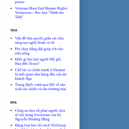
power
Vietnam Must End Human Rights
Violations—Not Just “Walk the
Talk”
VOA
Vấn đề bản quyền giữa các nhà
sáng tạo nghệ thuật và AI
Pin chạy bằng đất giúp ích cho
nhà nông
Điều gì thu hút người Mỹ gốc
Hoa đến Texas?
Chế tài và chiến tranh ở Ukraine
là mối quan tâm hàng đầu của du
khách Nga
Trung Quốc vượt qua Mỹ về sản
xuất tàu chiến và tàu thương mại
RFA
Công an dọa xử phạt người chia
sẻ nội dung livestream của bà
Nguyễn Phương Hằng
Hàng loạt bài chỉ trích VinGroup