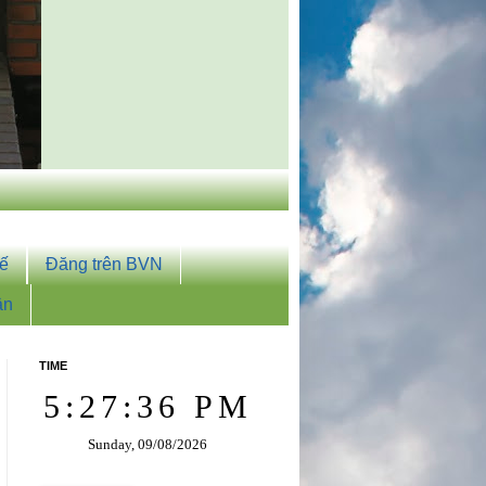
tế
Đăng trên BVN
ân
TIME
5:27:37 PM
Sunday, 09/08/2026