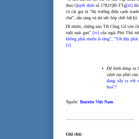
theo
Quyết định
số 1782/QĐ-TTg
[iii]
thì
có cái gọi là “thị trường điện cạnh tra
chợ”, sẵn sàng và dư sức bóp chết bất k
Dĩ nhiên, chừng nào Tết Công Gô còn ch
ruột mát gan”
[iv]
của ngài Phó Thủ t
không phải muốn là tăng”
;
“Tới đây phải
[v]
Để hình dung ra 
cánh tay phải củ
đang xẩy ra với 
hoá”?
Nguồn:
Bauxite Việt Nam
Ghi chú: