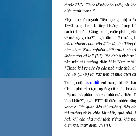
thuộc EVN. Thực tế này cho thấy, rất khó
điện cạnh tranh.”
Việc mở cửa ngành điện, tạo lập thị tr
1990, song luôn bị ông Hoàng Trung Hả
cách trì hoãn. Cũng trong cuộc phỏng vấn
sẽ mở rộng cửa?”, ngài tân Thứ trưởng l
trách nhiệm cung cấp điện là của Tổng 
như nhau. Kinh nghiệm nhiều nước cho th
không còn ai lo” (!!!)
. Và chính nhờ sự 
nên trên thị trường điện Việt Nam mới
“Trong khi ra sức ép các nhà máy thủy đ
lực VN (EVN) lại vác tiền đi mua điện c
Trong cuộc
trao đổi
với báo giới bên hà
Chính phủ cho tạm ngừng cổ phần hóa do
tiếp tục cổ phần hóa các nhà máy điện. 
khó khăn?”, ngài PTT đã điềm nhiên rằn
xong vì liên quan đến thị trường. Nếu cứ
thị trường sẽ bị chia lắt nhắt, quá nhỏ
hai, khi các nhà máy tách riêng, khả nă
điện khí, thủy điện…”(!!!).